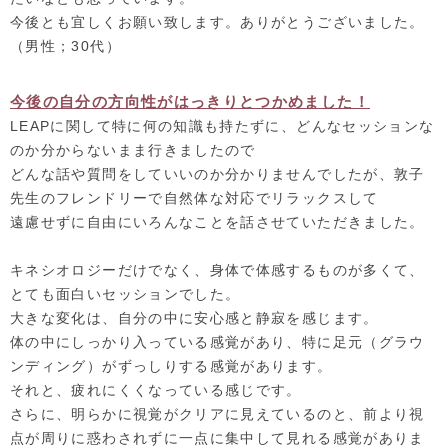
今後とも宜しくお願い致します。ありがとうございました。
（男性；30代）
今後の自分の方向性がはっきりとつかめました！
LEAPに関して特に何の知識も持たずに、
どんなセッションな
のか分からないまま行きましたので
どんな話や質問をしていいのか分かりませんでしたが、
敦子
先生のフレンドリーで自然体な対応でリラックスして
遠慮せずに自由にいろんなことを話させていただきました。
キネシオロジーだけでなく、身体で体感するものが多くて、
とても面白いセッションでした。
大きな変化は、自分の中に安心感と静寂を感じます。
体の中にしっかり入っている感覚があり、特に足元（
グラウ
ンディング）がずっしりする感覚があります。
それと、疲れにくくなっている感じです。
さらに、明らかに視覚がクリアに見えているのと、
前より視
点が周りに惑わされずに一点に集中して見れる感覚があり
ま