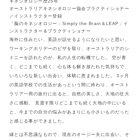
キネシオロジー歴25年
オーストラリアキネシオロジー協会プラクティショナー
／インストラクター登録
「脳のキネシオロジー：Simply the Brain＆LEAP」イ
ンストラクター＆プラクティショナー
海外に住みたい、英語が話せるようになりたいと思い、
ワーキングホリデーのビザを取り、オーストラリアのシ
ドニーを訪れたのが、私の人生の転機でした。 空が青
く、どこまでも続く、心も体も解き放たれた気持ちで、
いろいろな新しい出会い、体験に恵まれました。 3ヶ月
の英語学校での生活があっという間に終わり、オースト
ラリア一周の旅行に出ると、自然の美しさ、大地の壮大
さに感動。 見渡す限りどこまでも続く大地の中にいる
と、今までの自分の悩みがあまりにも小さいものだった
と感じる事ができました。
縁とは不思議なもので、現在のオージー夫に出会い、そ