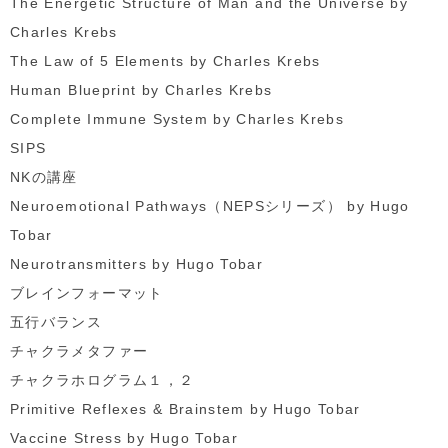
The Energetic Structure of Man and the Universe by
Charles Krebs
The Law of 5 Elements by Charles Krebs
Human Blueprint by Charles Krebs
Complete Immune System by Charles Krebs
SIPS
NKの講座
Neuroemotional Pathways（NEPSシリーズ） by Hugo
Tobar
Neurotransmitters by Hugo Tobar
ブレインフォーマット
五行バランス
チャクラメタファー
チャクラホログラム１，２
Primitive Reflexes & Brainstem by Hugo Tobar
Vaccine Stress by Hugo Tobar