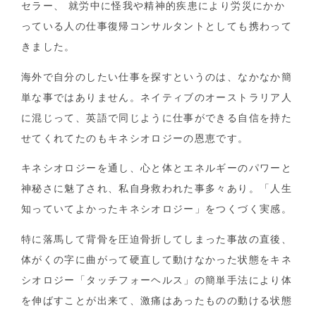
セラー、 就労中に怪我や精神的疾患により労災にかか
っている人の仕事復帰コンサルタントとしても携わって
きました。
海外で自分のしたい仕事を探すというのは、なかなか簡
単な事ではありません。ネイティブのオーストラリア人
に混じって、英語で同じように仕事ができる自信を持た
せてくれてたのもキネシオロジーの恩恵です。
キネシオロジーを通し、心と体とエネルギーのパワーと
神秘さに魅了され、私自身救われた事多々あり。「人生
知っていてよかったキネシオロジー」をつくづく実感。
特に落馬して背骨を圧迫骨折してしまった事故の直後、
体がくの字に曲がって硬直して動けなかった状態をキネ
シオロジー「タッチフォーヘルス」の簡単手法により体
を伸ばすことが出来て、激痛はあったものの動ける状態