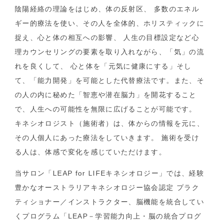
陰陽経絡の理論をはじめ、体の反射区、 多数のエネル
ギー的療法を使い、その人を全体的、ホリスティックに
捉え、心と体の相互への影響、 人生の目標設定など心
理カウンセリングの要素を取り入れながら、「気」の流
れを良くして、 心と体を「元気に健康にする」そし
て、「能力開発」を可能とした代替療法です。また、そ
の人の内に秘めた「智恵や潜在脳力」を開花すること
で、人生への可能性を無限に広げることが可能です。
キネシオロジスト（施術者）は、体からの情報を元に、
その人個人にあった療法をしていきます。 施術を受け
る人は、体感で変化を感じていただけます。
当サロン「LEAP for LIFEキネシオロジー」では、経験
豊かなオーストラリアキネシオロジー協会認定 プラク
ティショナー／インストラクター、脳機能を統合してい
くプログラム「LEAP－学習能力向上・脳の統合プログ