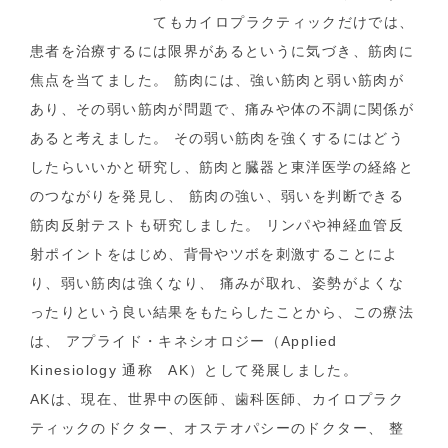
てもカイロプラクティックだけでは、
患者を治療するには限界があるというに気づき、筋肉に
焦点を当てました。 筋肉には、強い筋肉と弱い筋肉が
あり、その弱い筋肉が問題で、痛みや体の不調に関係が
あると考えました。 その弱い筋肉を強くするにはどう
したらいいかと研究し、筋肉と臓器と東洋医学の経絡と
のつながりを発見し、 筋肉の強い、弱いを判断できる
筋肉反射テストも研究しました。 リンパや神経血管反
射ポイントをはじめ、背骨やツボを刺激することによ
り、弱い筋肉は強くなり、 痛みが取れ、姿勢がよくな
ったりという良い結果をもたらしたことから、この療法
は、 アプライド・キネシオロジー（Applied
Kinesiology 通称 AK）として発展しました。
AKは、現在、世界中の医師、歯科医師、カイロプラク
ティックのドクター、オステオパシーのドクター、 整