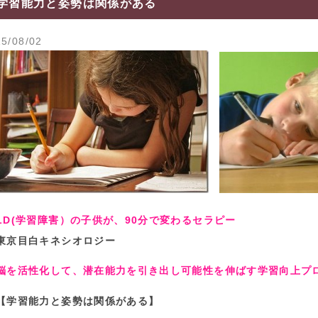
学習能力と姿勢は関係がある
5/08/02
LD(学習障害）の子供が、90分で変わるセラピー
東京目白キネシオロジー
脳を活性化して、潜在能力を引き出し可能性を伸ばす学習向上
【学習能力と姿勢は関係がある】