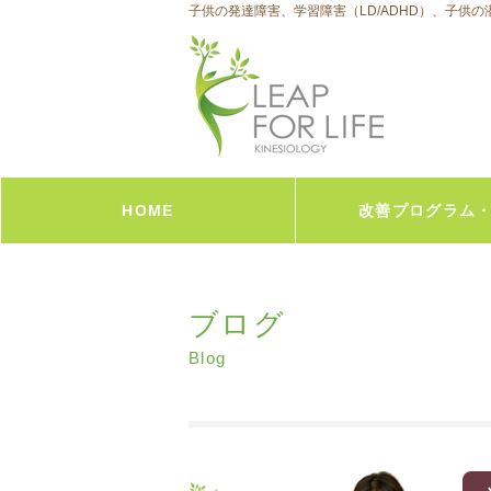
子供の発達障害、学習障害（LD/ADHD）、子供
HOME
改善プログラム
子供向け－学習向上
大人向け-心体脳の統合
大人向け-ビジネス脳力UP
オンラインセッション
Human Blueprint &コ
ブログ
Blog