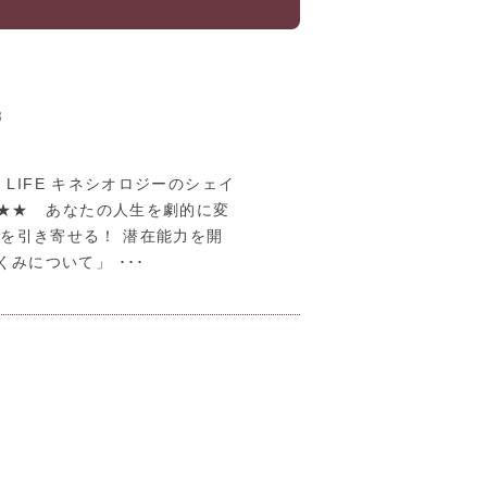
3
r LIFE キネシオロジーのシェイ
★★ あなたの人生を劇的に変
望を引き寄せる！ 潜在能力を開
みについて」 ･･･