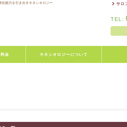
の潜在能力を引き出すキネシオロジー
サロ
TEL:
・料金
キネシオロジーについて
アビリーフ