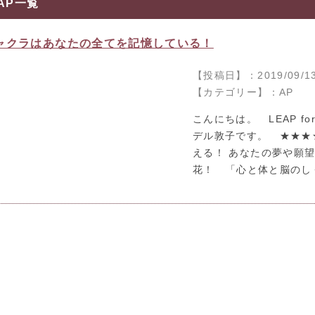
AP一覧
ャクラはあなたの全てを記憶している！
【投稿日】：2019/09/1
【カテゴリー】：AP
こんにちは。 LEAP fo
デル敦子です。 ★★★
える！ あなたの夢や願
花！ 「心と体と脳のしく