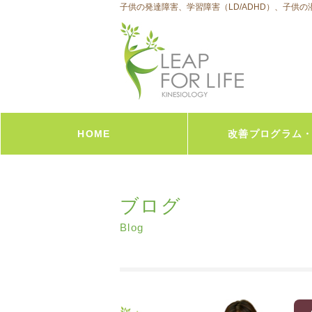
子供の発達障害、学習障害（LD/ADHD）、子供
HOME
改善プログラム
子供向け－学習向上
大人向け-心体脳の統合
大人向け-ビジネス脳力UP
オンラインセッション
Human Blueprint &コ
ブログ
Blog